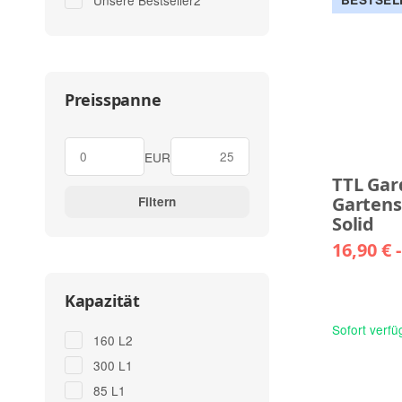
Unsere Bestseller
2
Preisspanne
EUR
TTL Gar
Gartens
Filtern
Solid
16,90 € 
Kapazität
Sofort verfü
Artikel gefunden
160 L
2
Artikel gefunden
300 L
1
Artikel gefunden
85 L
1