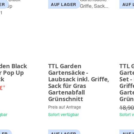
ER
AUF LAGER
AUF 
den Black
TTL Garden
TTL 
r Pop Up
Gartensäcke -
Gart
ck
Laubsack inkl. Griffe,
Set -
Sack für Gras
Griff
 €
*
Gartenabfall
Gart
Grünschnitt
Grün
18,90
Preis auf Anfrage
gbar
Sofort verfügbar
Sofort 
LER
AUF LAGER
AUF 