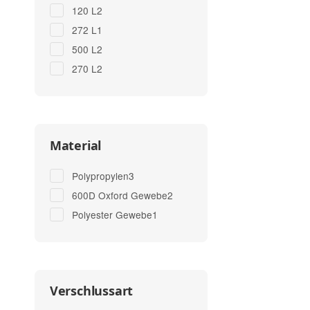
Artikel gefunden
120 L
2
Artikel gefunden
272 L
1
Artikel gefunden
500 L
2
Artikel gefunden
270 L
2
Material
Artikel gefunden
Polypropylen
3
Artikel gefunden
600D Oxford Gewebe
2
Artikel gefunden
Polyester Gewebe
1
Verschlussart