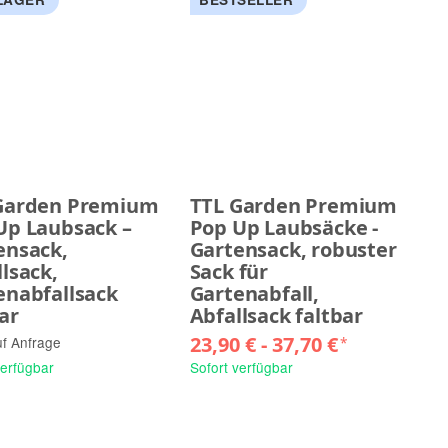
Garden Premium
TTL Garden Premium
Up Laubsack –
Pop Up Laubsäcke -
ensack,
Gartensack, robuster
lsack,
Sack für
enabfallsack
Gartenabfall,
ar
Abfallsack faltbar
23,90 € -
37,70 €
uf Anfrage
*
verfügbar
Sofort verfügbar