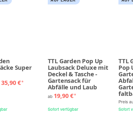
den
TTL Garden Pop Up
TTL 
äcke Super
Laubsack Deluxe mit
Pop 
Deckel & Tasche -
Gart
Gartensack für
Abfal
-
35,90 €
*
Abfälle und Laub
Gart
faltb
19,90 €
*
ab
Preis a
gbar
Sofort verfügbar
Sofort 