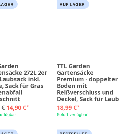
LAGER
AUF LAGER
Garden
TTL Garden
ensäcke 272L 2er
Gartensäcke
 Laubsack inkl.
Premium - doppelter
e, Sack für Gras
Boden mit
enabfall
Reißverschluss und
schnitt
Deckel, Sack für Laub
 €
14,90 €
18,99 €
*
*
verfügbar
Sofort verfügbar
LAGER
BESTSELLER