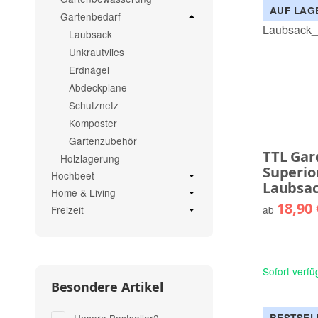
AUF LAG
Gartenbedarf
Laubsack
Unkrautvlies
Erdnägel
Abdeckplane
Schutznetz
Komposter
Gartenzubehör
TTL Gar
Holzlagerung
Superio
Hochbeet
Laubsa
Home & Living
18,90
ab
Freizeit
Sofort verfü
Besondere Artikel
Artikel gefunden
BESTSEL